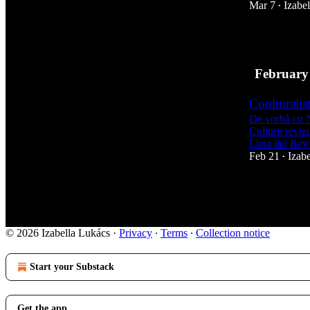
Mar 7
Izabe
•
8
February
Coolturalis
De vorbă cu 
Culturii revi
Lana del Rey
Feb 21
Izab
•
8
© 2026 Izabella Lukács
·
Privacy
∙
Terms
∙
Collection notice
Start your Substack
Get the app