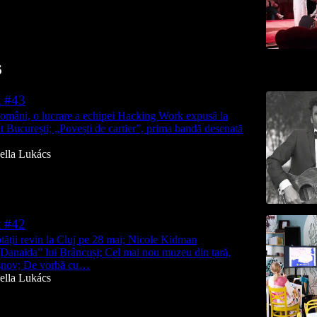
6
t #43
români, o lucrare a echipei Hacking Work expusă la
t București; „Povești de cartier”, prima bandă desenată
ella Lukács
t #42
ății revin la Cluj pe 28 mai; Nicole Kidman
anaida” lui Brâncuși; Cel mai nou muzeu din țară,
âșnov; De vorbă cu…
ella Lukács