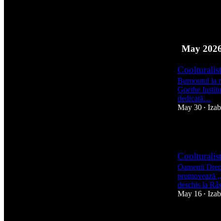
5
1
May 202
Coolturalis
Burnoutul la 
Goethe Institu
dedicată…
May 30
Izab
•
6
Coolturalis
Oamenii Drept
promovează „D
deschis la R
May 16
Izab
•
2