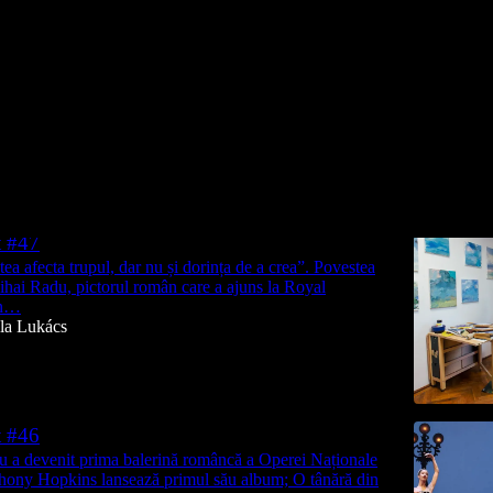
Discussions
t #47
ea afecta trupul, dar nu și dorința de a crea”. Povestea
hai Radu, pictorul român care a ajuns la Royal
în…
lla Lukács
t #46
u a devenit prima balerină româncă a Operei Naționale
thony Hopkins lansează primul său album; O tânără din