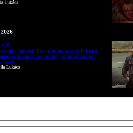
lla Lukács
 2026
t #36
Noemina Câmpean; Reconfigurare traseu: Ministerul
zuiește ordonanța privind evidența timpului de muncă;
 a lansat…
ella Lukács