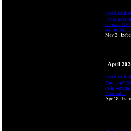
Coolturalis
„Miza noastră 
echipa UNFIN
sculptură de
May 2
Izabe
•
8
April 202
Coolturalis
Este „arta” f
de la Veneția;
Național…
Apr 18
Izab
•
12
1