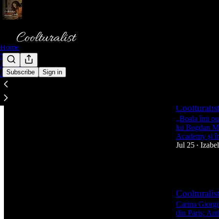
Home
Notes
Archive
Subscribe
Sign in
About
Latest
Top
Coolturalis
„Boala îmi put
lui Bogdan Mi
Academy și 
Jul 25
Izabe
•
6
Coolturalis
Carina Giorgi
din Paris; An