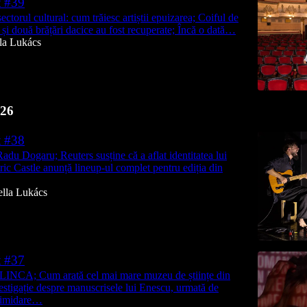
t #39
ectorul cultural: cum trăiesc artiștii epuizarea; Coiful de
 și două brățări dacice au fost recuperate; Încă o dată…
lla Lukács
26
t #38
du Dogaru; Reuters susține că a aflat identitatea lui
ic Castle anunță lineup-ul complet pentru ediția din
ella Lukács
t #37
LINCA; Cum arată cel mai mare muzeu de științe din
stigație despre manuscrisele lui Enescu, urmată de
ntimidare…