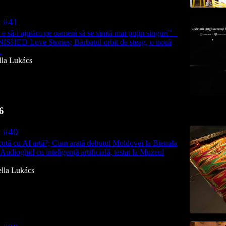
t #41
e să-i ajutăm pe oameni să se simtă mai puțin singuri” –
ISHED Love Stories; Bărbatul orbit de steag, o nouă
…
lla Lukács
6
t #40
ăcută cu AI artă?; Cum arată debutul Moldovei la Bienala
 Audioghid cu inteligență artificială, testat la Muzeul
ella Lukács