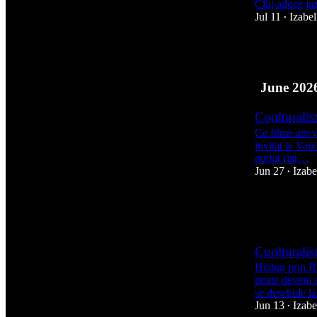
Cluj aduce j
Jul 11
Izabe
•
8
June 202
Coolturalis
Ce filme am v
invitat la Vat
purtat (iar…
Jun 27
Izabe
•
4
2
Coolturalis
Haihui prin Bu
poate deveni a
se deschide 
Jun 13
Izabe
•