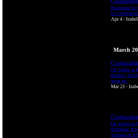
Coolturalis
Burnoutul în s
la Coțofenești
Apr 4
Izabe
•
4
March 20
Coolturalis
De vorbă cu Ra
Banksy; Electr
acest an.
Mar 21
Izab
•
9
Coolturalis
De vorbă cu I
România; Inve
acuzații de i