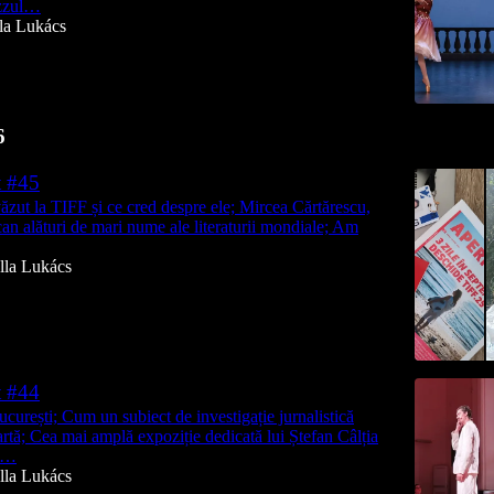
azzul…
lla Lukács
6
t #45
ăzut la TIFF și ce cred despre ele; Mircea Cărtărescu,
ican alături de mari nume ale literaturii mondiale; Am
lla Lukács
t #44
curești; Cum un subiect de investigație jurnalistică
rtă; Cea mai amplă expoziție dedicată lui Ștefan Câlția
la…
lla Lukács