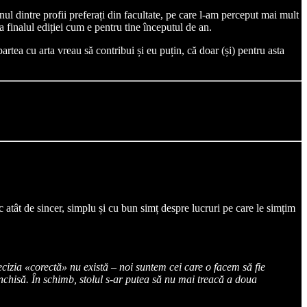
l dintre profii preferați din facultate, pe care l-am perceput mai mult
a finalul ediției cum e pentru tine începutul de an.
partea cu arta vreau să contribui și eu puțin, că doar (și) pentru asta
c atât de sincer, simplu și cu bun simț despre lucruri pe care le simțim
cizia «corectă» nu există – noi suntem cei care o facem să fie
ă închisă. În schimb, stolul s-ar putea să nu mai treacă a doua