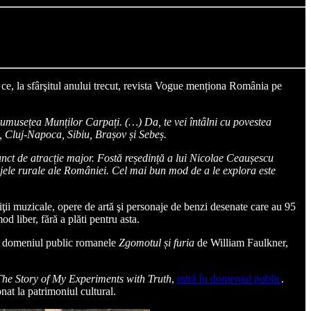
ce, la sfârşitul anului trecut, revista Vogue menționa România pe
frumusețea Munților Carpați. (…) Da, te vei întâlni cu povestea
, Cluj-Napoca, Sibiu, Brașov și Sebeș.
nct de atracție major. Fostă reședință a lui Nicolae Ceaușescu
isajele rurale ale României. Cel mai bun mod de a le explora este
ţii muzicale, opere de artă şi personaje de benzi desenate care au 95
d liber, fără a plăti pentru asta.
în domeniul public romanele
Zgomotul și furia
de William Faulkner,
The Story of My Experiments with Truth
,
intră în domeniul public
.
nat la patrimoniul cultural.