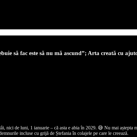
ebuie să fac este să nu mă ascund”; Arta creată cu ajut
tâi, nici de luni, 1 ianuarie – că asta e abia în 2029. 😅 Nu mai aștepta
demnurile incluse cu grijă de Ștefania în colajele pe care le creează.