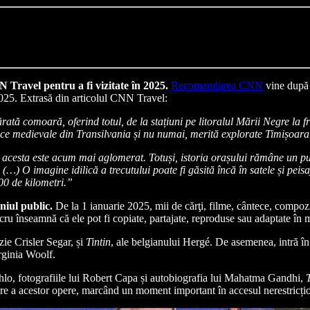
Travel pentru a fi vizitate în 2025.
Recomandarea CNN
vine după 
025. Extrasă din articolul CNN Travel:
ată comoară, oferind totul, de la stațiuni pe litoralul Mării Negre la 
ice medievale din Transilvania și nu numai, merită explorate Timișoara
i acesta este acum mai aglomerat. Totuși, istoria orașului rămâne un pu
. (…) O imagine idilică a trecutului poate fi găsită încă în satele și pe
00 de kilometri.”
niul public.
De la 1 ianuarie 2025, mii de cărţi, filme, cântece, compozi
cru înseamnă că ele pot fi copiate, partajate, reproduse sau adaptate în mo
zie Crisler Segar, și
Tintin
, ale belgianului Hergé. De asemenea, intră 
ginia Woolf.
ahlo, fotografiile lui Robert Capa și autobiografia lui Mahatma Gandhi,
tare a acestor opere, marcând un moment important în accesul nerestricțio