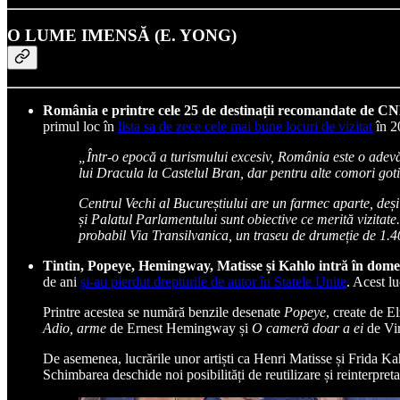
O LUME IMENSĂ (E. YONG)
România e printre cele 25 de destinații recomandate de CNN 
primul loc în
lista sa de zece cele mai bune locuri de vizitat
în 2
„Într-o epocă a turismului excesiv, România este o adevăr
lui Dracula la Castelul Bran, dar pentru alte comori got
Centrul Vechi al Bucureștiului are un farmec aparte, deș
și Palatul Parlamentului sunt obiective ce merită vizitate
probabil Via Transilvanica, un traseu de drumeție de 1.4
Tintin, Popeye, Hemingway, Matisse și Kahlo intră în dome
de ani
și-au pierdut drepturile de autor în Statele Unite
. Acest lu
Printre acestea se numără benzile desenate
Popeye
, create de El
Adio, arme
de Ernest Hemingway și
O cameră doar a ei
de Vir
De asemenea, lucrările unor artiști ca Henri Matisse și Frida K
Schimbarea deschide noi posibilități de reutilizare și reinterpre