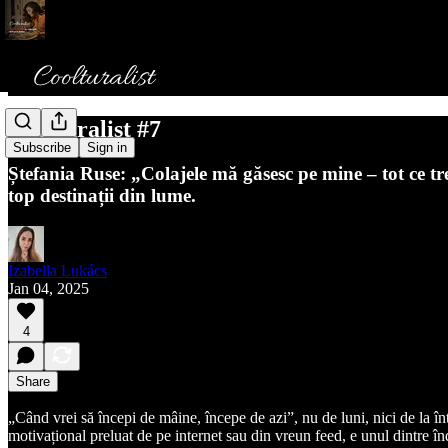
Coolturalist #7
Subscribe
Sign in
Ștefania Ruse: „Colajele mă găsesc pe mine – tot ce tr
top destinații din lume.
Izabella Lukács
Jan 04, 2025
4
Share
„Când vrei să începi de mâine, începe de azi”, nu de luni, nici de la în
motivațional preluat de pe internet sau din vreun feed, e unul dintre în