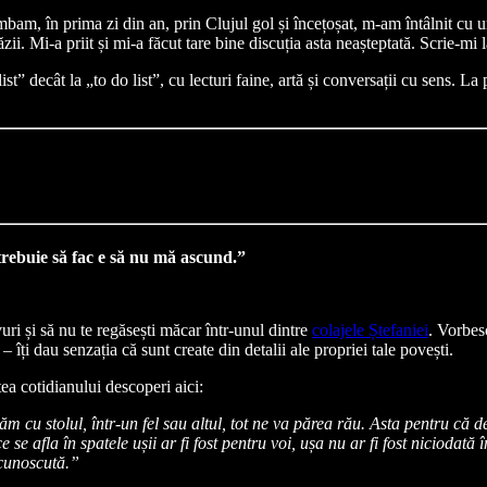
m, în prima zi din an, prin Clujul gol și încețoșat, m-am întâlnit cu unu
ii. Mi-a priit și mi-a făcut tare bine discuția asta neașteptată. Scrie-mi l
” decât la „to do list”, cu lecturi faine, artă și conversații cu sens. La 
trebuie să fac e să nu mă ascund.”
vuri și să nu te regăsești măcar într-unul dintre
colajele Ștefaniei
. Vorbes
 – îți dau senzația că sunt create din detalii ale propriei tale povești.
ea cotidianului descoperi aici:
cu stolul, într-un fel sau altul, tot ne va părea rău. Asta pentru că de
e se afla în spatele ușii ar fi fost pentru voi, ușa nu ar fi fost niciodat
ecunoscută.”