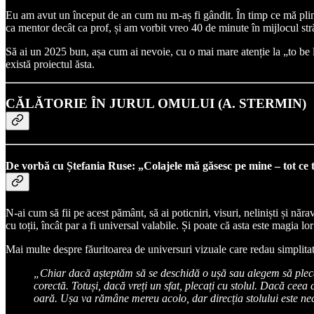
Eu am avut un început de an cum nu m-aș fi gândit. În timp ce mă plimba
ca mentor decât ca prof, și am vorbit vreo 40 de minute în mijlocul străz
Să ai un 2025 bun, așa cum ai nevoie, cu o mai mare atenție la „to be list
există proiectul ăsta.
CĂLĂTORIE ÎN JURUL OMULUI (A. STERMIN)
De vorbă cu Ștefania Ruse: „Colajele mă găsesc pe mine – tot ce 
N-ai cum să fii pe acest pământ, să ai poticniri, visuri, neliniști și năra
cu toții, încât par a fi universal valabile. Și poate că asta este magia lor
Mai multe despre făuritoarea de universuri vizuale care redau simplitat
„Chiar dacă așteptăm să se deschidă o ușă sau alegem să plecăm 
corectă. Totuși, dacă vreți un sfat, plecați cu stolul. Dacă ceea c
oară. Ușa va rămâne mereu acolo, dar direcția stolului este n