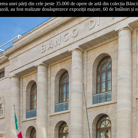
unerea unei părți din cele peste 35.000 de opere de artă din colecția Băn
li, au fost realizate douăsprezece expoziții majore, 60 de întâlniri și num