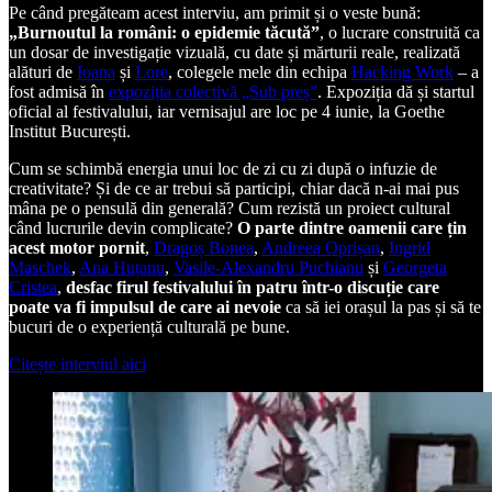
Pe când pregăteam acest interviu, am primit și o veste bună:
„Burnoutul la români: o epidemie tăcută”
, o lucrare construită ca
un dosar de investigație vizuală, cu date și mărturii reale, realizată
alături de
Ioana
și
Lore
, colegele mele din echipa
Hacking Work
– a
fost admisă în
expoziția colectivă „Sub preș”
. Expoziția dă și startul
oficial al festivalului, iar vernisajul are loc pe 4 iunie, la Goethe
Institut București.
Cum se schimbă energia unui loc de zi cu zi după o infuzie de
creativitate? Și de ce ar trebui să participi, chiar dacă n-ai mai pus
mâna pe o pensulă din generală? Cum rezistă un proiect cultural
când lucrurile devin complicate?
O parte dintre oamenii care țin
acest motor pornit
,
Dragoș Bonea
,
Andreea Oprișan
,
Ingrid
Maschek
,
Ana Huțanu
,
Vasile-Alexandru Puchianu
și
Georgeta
Cristea
,
desfac firul festivalului în patru într-o discuție care
poate va fi impulsul de care ai nevoie
ca să iei orașul la pas și să te
bucuri de o experiență culturală pe bune.
Citește interviul aici