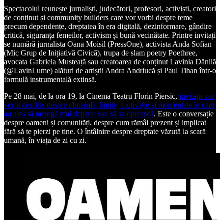
Spectacolul reunește jurnaliști, judecători, profesori, activiști, creatori
de conținut și community builders care vor vorbi despre teme
precum dependențe, dreptatea în era digitală, dezinformare, gândire
critică, siguranța femeilor, activism și bună vecinătate. Printre invitați
se numără jurnalista Oana Moisil (PressOne), activista Anda Sofian
(Mic Grup de Inițiativă Civică), trupa de slam poetry Poethree,
avocata Gabriela Musteață sau creatoarea de conținut Lavinia Dănilă
(@LavinLume) alături de artiștii Andra Andriucă și Paul Tihan într-o
formulă instrumentală extinsă.
Pe 28 mai, de la ora 19, la Cinema Teatru Florin Piersic,
invitații vor
vorbi deschis despre oboseală, limite, motivație și momentele în care
au ales să meargă mai departe sau să se oprească
. Este o conversație
despre oameni și comunități, despre cum rămâi prezent și implicat
fără să te pierzi pe tine. O întâlnire despre dreptate văzută la scară
umană, în viața de zi cu zi.