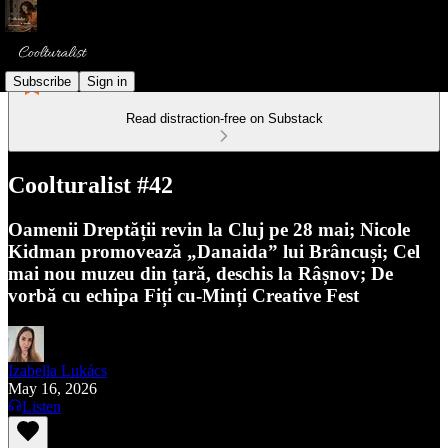
Subscribe
Sign in
Read distraction-free on Substack
Coolturalist #42
Oamenii Dreptății revin la Cluj pe 28 mai; Nicole
Kidman promovează „Danaida” lui Brâncuși; Cel
mai nou muzeu din țară, deschis la Râșnov; De
vorbă cu echipa Fiți cu-Minți Creative Fest
Izabella Lukács
May 16, 2026
Listen