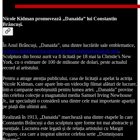
Nicole Kidman promovează „Danaida” lui Constantin
Brâncuși.
În Anul Brâncuși, „Danaida”, una dintre lucrările sale emblematice,
ar putea stabili un nou record pe piața internațională de artă
.
Sculptura din bronz aurit va fi licitată pe 18 mai la Christie’s New
York, cu o estimare de 100 de milioane de dolari, peste actualul
record al artistului.
Pentru a atrage atenția publicului, casa de licitații a apelat la actrița
Nicole Kidman, care apare într-un videoclip filmat alături de lucrare,
într-o campanie neobișnuită pentru lumea artei. „Danaida” provine
din celebra colecție a magnatului media Samuel Irving Newhouse
Jr., iar specialiștii o consideră una dintre cele mai importante apariții
pe piață din ultimii ani.
Realizată în 1913, „Danaida” marchează una dintre etapele în care
Constantin Brâncuși a dus sculptura spre forme tot mai abstracte și
esențiale. Lucrarea este legată și de relația artistului cu Margit
Pogany, cea care a inspirat ulterior celebra serie „Domnișoara
Pogany”.