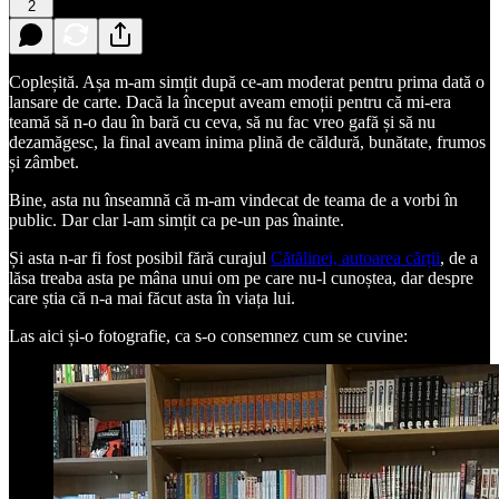
2
Copleșită. Așa m-am simțit după ce-am moderat pentru prima dată o
lansare de carte. Dacă la început aveam emoții pentru că mi-era
teamă să n-o dau în bară cu ceva, să nu fac vreo gafă și să nu
dezamăgesc, la final aveam inima plină de căldură, bunătate, frumos
și zâmbet.
Bine, asta nu înseamnă că m-am vindecat de teama de a vorbi în
public. Dar clar l-am simțit ca pe-un pas înainte.
Și asta n-ar fi fost posibil fără curajul
Cătălinei, autoarea cărții
, de a
lăsa treaba asta pe mâna unui om pe care nu-l cunoștea, dar despre
care știa că n-a mai făcut asta în viața lui.
Las aici și-o fotografie, ca s-o consemnez cum se cuvine: