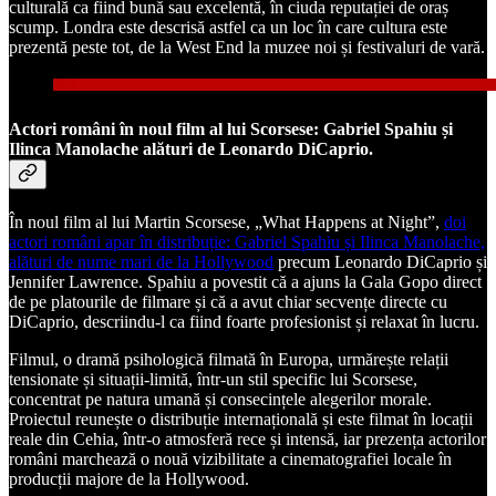
culturală ca fiind bună sau excelentă, în ciuda reputației de oraș
scump. Londra este descrisă astfel ca un loc în care cultura este
prezentă peste tot, de la West End la muzee noi și festivaluri de vară.
Actori români în noul film al lui Scorsese: Gabriel Spahiu și
Ilinca Manolache alături de Leonardo DiCaprio.
În noul film al lui Martin Scorsese, „What Happens at Night”,
doi
actori români apar în distribuție: Gabriel Spahiu și Ilinca Manolache,
alături de nume mari de la Hollywood
precum Leonardo DiCaprio și
Jennifer Lawrence. Spahiu a povestit că a ajuns la Gala Gopo direct
de pe platourile de filmare și că a avut chiar secvențe directe cu
DiCaprio, descriindu-l ca fiind foarte profesionist și relaxat în lucru.
Filmul, o dramă psihologică filmată în Europa, urmărește relații
tensionate și situații-limită, într-un stil specific lui Scorsese,
concentrat pe natura umană și consecințele alegerilor morale.
Proiectul reunește o distribuție internațională și este filmat în locații
reale din Cehia, într-o atmosferă rece și intensă, iar prezența actorilor
români marchează o nouă vizibilitate a cinematografiei locale în
producții majore de la Hollywood.