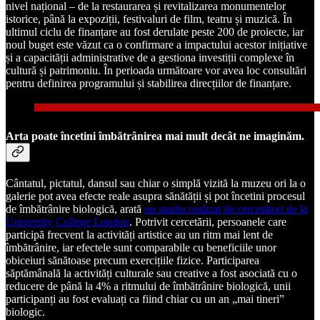
nivel național – de la restaurarea și revitalizarea monumentelor
istorice, până la expoziții, festivaluri de film, teatru și muzică. În
ultimul ciclu de finanțare au fost derulate peste 200 de proiecte, iar
noul buget este văzut ca o confirmare a impactului acestor inițiative
și a capacității administrative de a gestiona investiții complexe în
cultură și patrimoniu. În perioada următoare vor avea loc consultări
pentru definirea programului și stabilirea direcțiilor de finanțare.
Arta poate încetini îmbătrânirea mai mult decât ne imaginăm.
Cântatul, pictatul, dansul sau chiar o simplă vizită la muzeu ori la o
galerie pot avea efecte reale asupra sănătății și pot încetini procesul
de îmbătrânire biologică, arată
un studiu realizat de cercetători de la
University College London
. Potrivit cercetării, persoanele care
participă frecvent la activități artistice au un ritm mai lent de
îmbătrânire, iar efectele sunt comparabile cu beneficiile unor
obiceiuri sănătoase precum exercițiile fizice. Participarea
săptămânală la activități culturale sau creative a fost asociată cu o
reducere de până la 4% a ritmului de îmbătrânire biologică, unii
participanți au fost evaluați ca fiind chiar cu un an „mai tineri”
biologic.