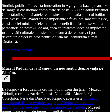
Studiul, publicat în revista Innovation in Aging, s-a bazat pe analize
de sânge și chestionare completate de peste 3.500 de adulți britanici.
Cercetătorii spun că artele reduc stresul, inflamația și riscul bolilor
cardiovasculare, având efecte importante atât asupra sănătății fizice,
cât și a celei mintale. Cele mai mari beneficii au fost observate la
persoanele de peste 40 de ani, ceea ce întărește ideea că implicarea
în activități culturale nu este doar o formă de relaxare, ci poate
deveni un obicei valoros pentru o viață mai echilibrată și mai
sănătoasă.
Lasă recenzia ta aici
Muzeul Pădurii de la Râșnov: un nou spațiu despre viața pe
Pământ.
La Râșnov a fost deschis cel mai nou muzeu din țară – Muzeul
Pădurii, recent avizat de Comisia Națională a Muzeelor și
Colecțiilor. Parte din Dino Parc Râșnov, acesta este
un spațiu
educațional dedicat evoluției vieții pe Pământ, cu accent pe
paleontologie, geologie, biologie și protecția mediului
. Muzeul
pornește cu o colecție impresionantă de aproximativ 1.300 de