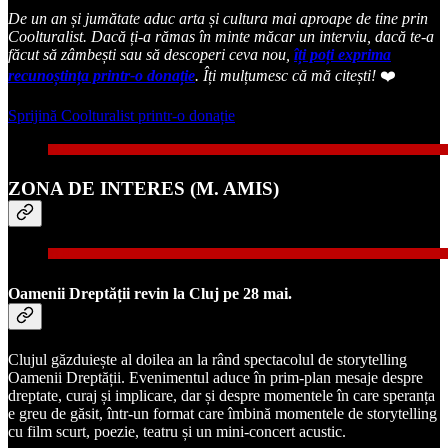
De un an și jumătate aduc arta și cultura mai aproape de tine prin
Coolturalist. Dacă ți-a rămas în minte măcar un interviu, dacă te-a
făcut să zâmbești sau să descoperi ceva nou,
îți poți exprima
recunoștința printr-o donație
. Îți mulțumesc că mă citești!
❤️
Sprijină Coolturalist printr-o donație
ZONA DE INTERES (M. AMIS)
Oamenii Dreptății revin la Cluj pe 28 mai.
Clujul găzduiește al doilea an la rând spectacolul de storytelling
Oamenii Dreptății. Evenimentul aduce în prim-plan mesaje despre
dreptate, curaj și implicare, dar și despre momentele în care speranța
e greu de găsit, într-un format care îmbină momentele de storytelling
cu film scurt, poezie, teatru și un mini-concert acustic.