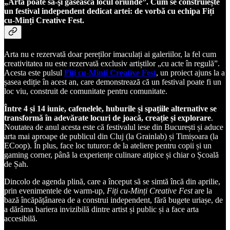
„Arta poate să-şi găsească locul oriunde”. Cum se construiește
un festival independent dedicat artei: de vorbă cu echipa Fiți
cu-Minți Creative Fest.
Arta nu e rezervată doar pereților imaculați ai galeriilor, la fel cum
creativitatea nu este rezervată exclusiv artiștilor „cu acte în regulă”.
Acesta este pulsul
Fiți cu-Minți Creative Fest
, un proiect ajuns la a
șasea ediție în acest an, care demonstrează că un festival poate fi un
loc viu, construit de comunitate pentru comunitate.
Între 4 și 14 iunie, cafenelele, huburile și spațiile alternative se
transformă în adevărate locuri de joacă, creație și explorare
.
Noutatea de anul acesta este că festivalul iese din București și aduce
arta mai aproape de publicul din Cluj (la Grainlab) și Timișoara (la
ECoop). În plus, face loc tuturor: de la ateliere pentru copii și un
gaming corner, până la experiențe culinare atipice și chiar o Școală
de Șah.
Dincolo de agenda plină, care a început să se simtă încă din aprilie,
prin evenimentele de warm-up,
Fiți cu-Minți
Creative Fest
are la
bază încăpățânarea de a construi independent, fără bugete uriașe, de
a dărâma bariera invizibilă dintre artist și public și a face arta
accesibilă.