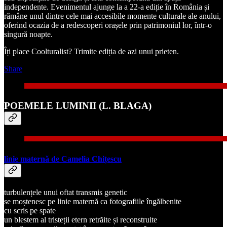
independente. Evenimentul ajunge la a 22-a ediție în România și
rămâne unul dintre cele mai accesibile momente culturale ale anului,
oferind ocazia de a redescoperi orașele prin patrimoniul lor, într-o
singură noapte.
Îți place Coolturalist? Trimite ediția de azi unui prieten.
Share
POEMELE LUMINII (L. BLAGA)
linie maternă de Camelia Chițescu
turbulențele unui oftat transmis genetic
se moștenesc pe linie maternă ca fotografiile îngălbenite
cu scris pe spate
un blestem al tristeții etern retrăite și reconstruite