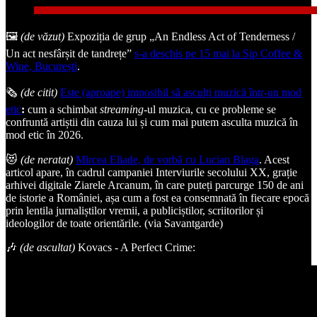
🖼️
(de văzut)
Expoziția de grup „An Endless Act of Tenderness /
Un act nesfârșit de tandrețe”
s-a deschis pe 15 mai la Sip Coffee &
Wine, București
.
🗞️
(de citit)
Este (aproape) imposibil să asculți muzică într-un mod
etic
:
cum a schimbat
streaming
-ul muzica, cu ce probleme se
confruntă artiștii din cauza lui și cum mai putem asculta muzică în
mod etic în 2026.
😻
(de neratat)
Mircea Eliade, de vorbă cu Lucian Blaga
. Acest
articol apare, în cadrul campaniei Interviurile secolului XX, grație
arhivei digitale Ziarele Arcanum, în care puteți parcurge 150 de ani
de istorie a României, așa cum a fost ea consemnată în fiecare epocă
prin lentila jurnaliștilor vremii, a publiciștilor, scriitorilor și
ideologilor de toate orientările. (via Savantgarde)
🎶
(de ascultat)
Kovacs - A Perfect Crime: