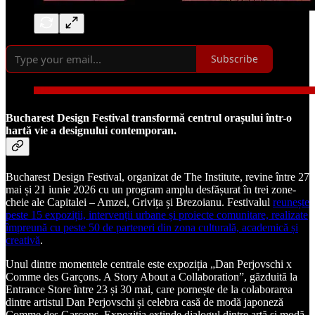
Subscribe
Bucharest Design Festival transformă centrul orașului într-o
hartă vie a designului contemporan.
Bucharest Design Festival, organizat de The Institute, revine între 27
mai și 21 iunie 2026 cu un program amplu desfășurat în trei zone-
cheie ale Capitalei – Amzei, Grivița și Brezoianu. Festivalul
reunește
peste 15 expoziții, intervenții urbane și proiecte comunitare, realizate
împreună cu peste 50 de parteneri din zona culturală, academică și
creativă
.
Unul dintre momentele centrale este expoziția „Dan Perjovschi x
Comme des Garçons. A Story About a Collaboration”, găzduită la
Entrance Store între 23 și 30 mai, care pornește de la colaborarea
dintre artistul Dan Perjovschi și celebra casă de modă japoneză
Comme des Garçons. Expoziția extinde dialogul dintre artă și modă