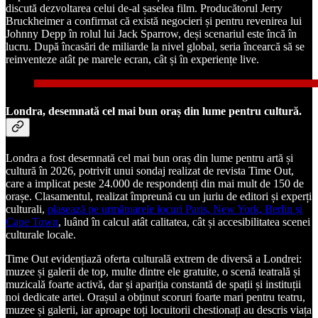
discută dezvoltarea celui de-al șaselea film. Producătorul Jerry
Bruckheimer a confirmat că există negocieri și pentru revenirea lui
Johnny Depp în rolul lui Jack Sparrow, deși scenariul este încă în
lucru. După încasări de miliarde la nivel global, seria încearcă să se
reinventeze atât pe marele ecran, cât și în experiențe live.
Londra, desemnată cel mai bun oraș din lume pentru cultură.
Londra a fost desemnată cel mai bun oraș din lume pentru artă și
cultură în 2026, potrivit unui sondaj realizat de revista Time Out,
care a implicat peste 24.000 de respondenți din mai mult de 150 de
orașe. Clasamentul, realizat împreună cu un juriu de editori și experți
culturali,
plasează pe următoarele locuri Paris, New York, Berlin și
Cape Town
, luând în calcul atât calitatea, cât și accesibilitatea scenei
culturale locale.
Time Out evidențiază oferta culturală extrem de diversă a Londrei:
muzee și galerii de top, multe dintre ele gratuite, o scenă teatrală și
muzicală foarte activă, dar și apariția constantă de spații și instituții
noi dedicate artei. Orașul a obținut scoruri foarte mari pentru teatru,
muzee și galerii, iar aproape toți locuitorii chestionați au descris viața