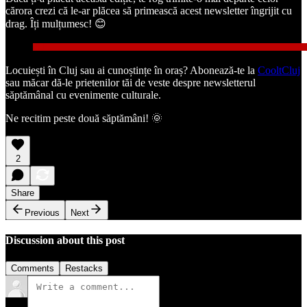
cărora crezi că le-ar plăcea să primească acest newsletter îngrijit cu
drag. Îți mulțumesc! 😊
Locuiești în Cluj sau ai cunoștințe în oraș? Abonează-te la
CooltCluj
sau măcar dă-le prietenilor tăi de veste despre newsletterul
săptămânal cu evenimente culturale.
Ne recitim peste două săptămâni! 🌞
2
Share
Previous
Next
Discussion about this post
Comments
Restacks