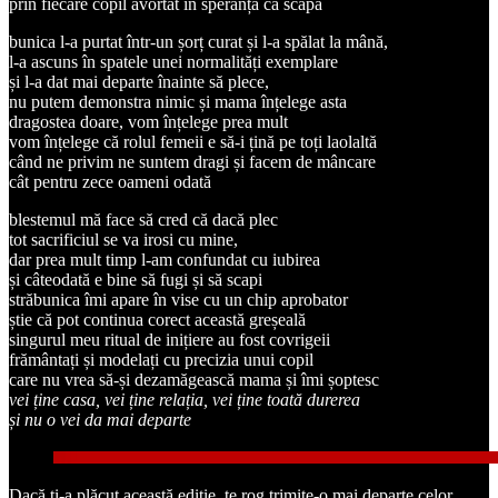
prin fiecare copil avortat în speranța că scapă
bunica l-a purtat într-un șorț curat și l‑a spălat la mână,
l-a ascuns în spatele unei normalități exemplare
și l-a dat mai departe înainte să plece,
nu putem demonstra nimic și mama înțelege asta
dragostea doare, vom înțelege prea mult
vom înțelege că rolul femeii e să‑i țină pe toți laolaltă
când ne privim ne suntem dragi și facem de mâncare
cât pentru zece oameni odată
blestemul mă face să cred că dacă plec
tot sacrificiul se va irosi cu mine,
dar prea mult timp l‑am confundat cu iubirea
și câteodată e bine să fugi și să scapi
străbunica îmi apare în vise cu un chip aprobator
știe că pot continua corect această greșeală
singurul meu ritual de inițiere au fost covrigeii
frământați și modelați cu precizia unui copil
care nu vrea să-și dezamăgească mama și îmi șoptesc
vei ține casa, vei ține relația, vei ține toată durerea
și nu o vei da mai departe
Dacă ți-a plăcut această ediție, te rog trimite-o mai departe celor