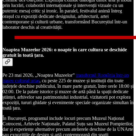
prin lucrări, colaborări internaționale și intervenții vizuale cu un
puternic mesaj critic și ironic. În paralel, festivalul animă întreg
orașul cu expoziții dedicate designului, arhitecturii, artei
contemporane și culturii urbane, transformând Bucureștiul într-un
laborator deschis al creativității.
Noaptea Muzeelor 2026: o noapte în care cultura se deschide
gratuit în toată țara.
Pe 23 mai 2026, „Noaptea Muzeelor”
transformă România într-un
traseu cultural uriaș
, cu peste 225 de muzee și instituții din toate
județele deschise publicului, în mare parte gratuit, între orele 18:00 și
02:00. De la palate istorice și muzee de artă până la spații dedicate
științei, arhivelor sau patrimoniului industrial, vizitatorii pot explora
expoziții, tururi ghidate și evenimente speciale organizate simultan în
toată țara.
În București, programul include locuri precum Muzeul Național
Cotroceni, Arhivele Naționale, Palatul Șuțu sau Muzeul Pompierilor,
dar și experiențe alternative precum atelierele deschise de la UNArte
sau expozițiile de design și artă contemporană din spații