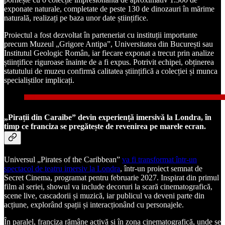
exponate naturale, completate de peste 130 de dinozauri în mărime
naturală, realizați pe baza unor date științifice.
Proiectul a fost dezvoltat în parteneriat cu instituții importante
precum Muzeul „Grigore Antipa”, Universitatea din București sau
Institutul Geologic Român, iar fiecare exponat a trecut prin analize
științifice riguroase înainte de a fi expus. Potrivit echipei, obținerea
statutului de muzeu confirmă calitatea științifică a colecției și munca
specialiștilor implicați.
„Pirații din Caraibe” devin experiență imersivă la Londra, în
timp ce franciza se pregătește de revenirea pe marele ecran.
Universul „Pirates of the Caribbean”
va fi transformat într-un
spectacol de teatru imersiv la Londra
, într-un proiect semnat de
Secret Cinema, programat pentru februarie 2027. Inspirat din primul
film al seriei, showul va include decoruri la scară cinematografică,
scene live, cascadorii și muzică, iar publicul va deveni parte din
acțiune, explorând spații și interacționând cu personajele.
În paralel, franciza rămâne activă și în zona cinematografică, unde se