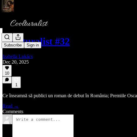
Coolturalist #32
Subscribe
Sign in
Izabella Lukács
Dec 20, 2025
10
1
Ce înseamnă să publici un roman de debut în România; Premiile Oscar 
Read →
Comments