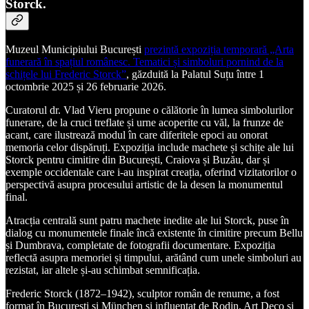
Storck.
Muzeul Municipiului București
prezintă expoziția temporară „Arta
funerară în spațiul românesc. Tematici și simboluri pornind de la
schițele lui Frederic Storck”
, găzduită la Palatul Suțu între 1
octombrie 2025 și 26 februarie 2026.
Curatorul dr. Vlad Vieru propune o călătorie în lumea simbolurilor
funerare, de la cruci treflate și urne acoperite cu văl, la frunze de
acant, care ilustrează modul în care diferitele epoci au onorat
memoria celor dispăruți. Expoziția include machete și schițe ale lui
Storck pentru cimitire din București, Craiova și Buzău, dar și
exemple occidentale care i-au inspirat creația, oferind vizitatorilor o
perspectivă asupra procesului artistic de la desen la monumentul
final.
Atracția centrală sunt patru machete inedite ale lui Storck, puse în
dialog cu monumentele finale încă existente în cimitire precum Bellu
și Dumbrava, completate de fotografii documentare. Expoziția
reflectă asupra memoriei și timpului, arătând cum unele simboluri au
rezistat, iar altele și-au schimbat semnificația.
Frederic Storck (1872–1942), sculptor român de renume, a fost
format în București și München și influențat de Rodin, Art Deco și