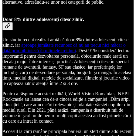
alternative, adresându-se unor noi categorii de public.
Doar 8% dintre adolescenți citesc zilnic.
Un studiu recent realizat arată că doar 8% dintre adolescenți citesc
zilnic, iar
aproape jumătate recunosc că nu au trecut nici măcar o
dată prin bibliotecă în ultimele trei luni
. Deși 91% consideră lectura
importantă pentru dezvoltarea personală, obiceiurile reale arată un
decalaj major între interes și practică. Adolescenții citesc în special
romane de aventură, fantasy, SF sau clasice, iar preferințele lor
includ și cărți de dezvoltare personală, biografii și manga. În același
timp, mediul digital, rețelele de socializare, filmele și jocurile video
le captează zilnic atenția între 2 și 3 ore.
Pentru a răspunde acestei realități, World Vision România și NEPI
Rockcastle au lansat cea de-a cincea ediție a campaniei „Dăm aripi
educației”, care aduce cărți relevante și adaptate vârstei copiilor din
mediul rural. Din 2021 până astăzi, campania a distribuit mii de
volume în școli unde pentru mulți copii acestea au fost primele cărți
cu care au intrat în contact.
Accesul la cărți rămâne principala barieră: un sfert dintre adolescenți