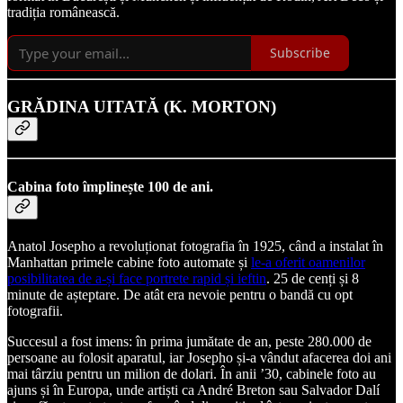
tradiția românească.
Subscribe
GRĂDINA UITATĂ (K. MORTON)
Cabina foto împlinește 100 de ani.
Anatol Josepho a revoluționat fotografia în 1925, când a instalat în
Manhattan primele cabine foto automate și
le-a oferit oamenilor
posibilitatea de a-și face portrete rapid și ieftin
. 25 de cenți și 8
minute de așteptare. De atât era nevoie pentru o bandă cu opt
fotografii.
Succesul a fost imens: în prima jumătate de an, peste 280.000 de
persoane au folosit aparatul, iar Josepho și-a vândut afacerea doi ani
mai târziu pentru un milion de dolari. În anii ’30, cabinele foto au
ajuns și în Europa, unde artiști ca André Breton sau Salvador Dalí