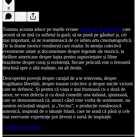
8
Toamna aceasta aduce pe marile ecrane
o selecție de filme noi
care
promit să ne țină cu sufletul la gură, să ne pună pe gânduri și, cel
mai important, să ne reamintească de ce iubim arta cinematografică.
De la drame istorice românești care readuc în atenția colectivă
evenimente uitate și documentare despre legende ale muzicii, la
thrillere americane despre lupta pentru supraviețuire și filme
braziliene despre curaj și rezistență, fiecare peliculă este o fereastră
deschisă spre o altă realitate, un alt destin.
Descoperim povești despre curajul de a te reinventa, despre
fragilitatea libertății, despre traume colective și despre micile victorii
care ne definesc. Și pentru că viața e mai frumoasă cu o doză de
umor, ne vom delecta și cu două comedii: una italiană, spumoasă,
care ne demonstrează că, atunci când vine vorba de sentimente, nu
suntem niciodată singuri, și „Vecina”, o producție românească
autentică, inspirată de o situație hilară, care ne arată că până și cele
mai enervante experiențe pot deveni o sursă de inspirație.
Ce filme mai vedem