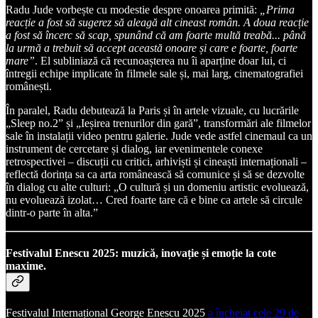
Radu Jude vorbește cu modestie despre onoarea primită:
„Prima
reacție a fost să sugerez să aleagă alt cineast român. A doua reacție
a fost să încerc să scap, spunând că am foarte multă treabă... până
la urmă a trebuit să accept această onoare și care e foarte, foarte
mare”
. El subliniază că recunoașterea nu îi aparține doar lui, ci
întregii echipe implicate în filmele sale și, mai larg, cinematografiei
românești.
În paralel, Radu debutează la Paris și în artele vizuale, cu lucrările
„Sleep no.2” și „Ieșirea trenurilor din gară”, transformări ale filmelor
sale în instalații video pentru galerie. Jude vede astfel cinemaul ca un
instrument de cercetare și dialog, iar evenimentele conexe
retrospectivei – discuții cu critici, arhiviști și cineaști internaționali –
reflectă dorința sa ca arta românească să comunice și să se dezvolte
în dialog cu alte culturi: „O cultură și un domeniu artistic evoluează,
nu evoluează izolat… Cred foarte tare că e bine ca artele să circule
dintr-o parte în alta.”
Festivalul Enescu 2025: muzică, inovație și emoție la cote
maxime.
Festivalul Internațional George Enescu 2025
a încheiat cele 29 de