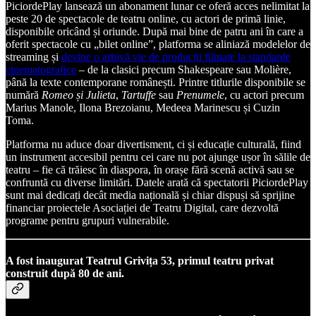
PiciordePlay lansează un abonament lunar ce oferă acces nelimitat la
peste 20 de spectacole de teatru online, cu actori de primă linie,
disponibile oricând și oriunde. După mai bine de patru ani în care a
oferit spectacole cu „bilet online”, platforma se aliniază modelelor de
streaming și
devine o arhivă vie de producții filmate la standarde
cinematografice
– de la clasici precum Shakespeare sau Molière,
până la texte contemporane românești. Printre titlurile disponibile se
numără
Romeo și Julieta
,
Tartuffe
sau
Prenumele
, cu actori precum
Marius Manole, Ilona Brezoianu, Medeea Marinescu și Cuzin
Toma.
Platforma nu aduce doar divertisment, ci și educație culturală, fiind
un instrument accesibil pentru cei care nu pot ajunge ușor în sălile de
teatru – fie că trăiesc în diaspora, în orașe fără scenă activă sau se
confruntă cu diverse limitări. Datele arată că spectatorii PiciordePlay
sunt mai dedicați decât media națională și chiar dispuși să sprijine
financiar proiectele Asociației de Teatru Digital, care dezvoltă
programe pentru grupuri vulnerabile.
A fost inaugurat Teatrul Grivița 53, primul teatru privat
construit după 80 de ani.