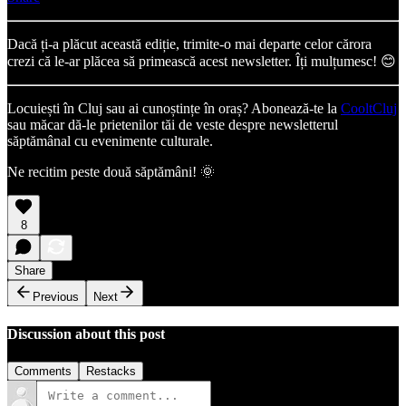
Dacă ți-a plăcut această ediție, trimite-o mai departe celor cărora
crezi că le-ar plăcea să primească acest newsletter. Îți mulțumesc! 😊
Locuiești în Cluj sau ai cunoștințe în oraș? Abonează-te la
CooltCluj
sau măcar dă-le prietenilor tăi de veste despre newsletterul
săptămânal cu evenimente culturale.
Ne recitim peste două săptămâni! 🌞
8
Share
Previous
Next
Discussion about this post
Comments
Restacks