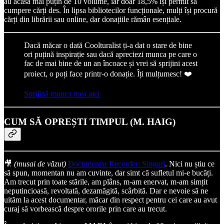
au acasă mai puțin de 10 volume, iar doar 18,5% își permit să
cumpere cărți des. În lipsa bibliotecilor funcționale, mulți își procură
cărți din librării sau online, dar donațiile rămân esențiale.
Dacă măcar o dată Coolturalist ți-a dat o stare de bine
ori puțină inspirație sau dacă apreciezi munca pe care o
fac de mai bine de un an încoace și vrei să sprijini acest
proiect, o poți face printr-o donație. Îți mulțumesc! ❤️
Sprijină munca mea aici
CUM SĂ OPREȘTI TIMPUL (M. HAIG)
🎥
(musai de văzut)
Documentar Recorder: Singuri
. Nici nu știu ce
să spun, momentan nu am cuvinte, dar simt că sufletul mi-e bucăți.
Am trecut prin toate stările, am plâns, m-am enervat, m-am simțit
neputincioasă, revoltată, dezamăgită, scârbită. Dar e nevoie să ne
uităm la acest documentar, măcar din respect pentru cei care au avut
curaj să vorbească despre ororile prin care au trecut.