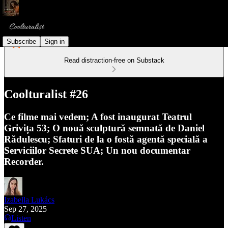
Subscribe
Sign in
Read distraction-free on Substack
Coolturalist #26
Ce filme mai vedem; A fost inaugurat Teatrul
Grivița 53; O nouă sculptură semnată de Daniel
Rădulescu; Sfaturi de la o fostă agentă specială a
Serviciilor Secrete SUA; Un nou documentar
Recorder.
Izabella Lukács
Sep 27, 2025
Listen