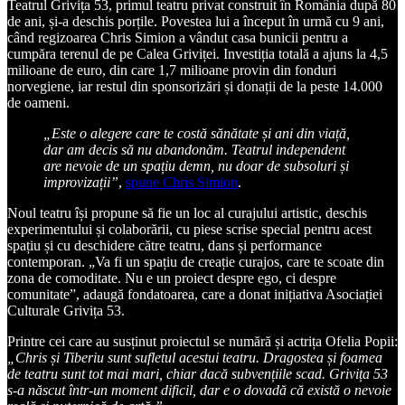
Teatrul Grivița 53, primul teatru privat construit în România după 80
de ani, și-a deschis porțile. Povestea lui a început în urmă cu 9 ani,
când regizoarea Chris Simion a vândut casa bunicii pentru a
cumpăra terenul de pe Calea Griviței. Investiția totală a ajuns la 4,5
milioane de euro, din care 1,7 milioane provin din fonduri
norvegiene, iar restul din sponsorizări și donații de la peste 14.000
de oameni.
„Este o alegere care te costă sănătate și ani din viață,
dar am decis să nu abandonăm. Teatrul independent
are nevoie de un spațiu demn, nu doar de subsoluri și
improvizații”
,
spune Chris Simion
.
Noul teatru își propune să fie un loc al curajului artistic, deschis
experimentului și colaborării, cu piese scrise special pentru acest
spațiu și cu deschidere către teatru, dans și performance
contemporan. „Va fi un spațiu de creație curajos, care te scoate din
zona de comoditate. Nu e un proiect despre ego, ci despre
comunitate”, adaugă fondatoarea, care a donat inițiativa Asociației
Culturale Grivița 53.
Printre cei care au susținut proiectul se numără și actrița Ofelia Popii:
„Chris și Tiberiu sunt sufletul acestui teatru. Dragostea și foamea
de teatru sunt tot mai mari, chiar dacă subvențiile scad. Grivița 53
s-a născut într-un moment dificil, dar e o dovadă că există o nevoie