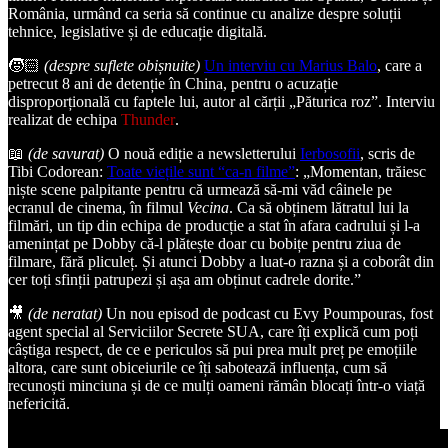
România, urmând ca seria să continue cu analize despre soluții
tehnice, legislative și de educație digitală.
🧒🏻
(despre suflete obișnuite)
Un interviu cu Marius Balo
, care a
petrecut 8 ani de detenție în China, pentru o acuzație
disproporțională cu faptele lui, autor al cărții „Păturica roz”. Interviu
realizat de echipa
Thunder
.
📖
(de savurat)
O nouă ediție a newsletterului
Ierbosofii
, scris de
Tibi Codorean:
Toate viețile sunt “ca-n filme”
: „Momentan, trăiesc
niște scene palpitante pentru că urmează să-mi văd câinele pe
ecranul de cinema, în filmul
Vecina
. Ca să obținem lătratul lui la
filmări, un tip din echipa de producție a stat în afara cadrului și l-a
amenințat pe Dobby că-l plătește doar cu bobițe pentru ziua de
filmare, fără pliculeț. Și atunci Dobby a luat-o razna și a coborât din
cer toți sfinții patrupezi și așa am obținut cadrele dorite.”
🎥
(de neratat)
Un nou episod de podcast cu Evy Poumpouras, fost
agent special al Serviciilor Secrete SUA, care îți explică cum poți
câștiga respect, de ce e periculos să pui prea mult preț pe emoțiile
altora, care sunt obiceiurile ce îți sabotează influența, cum să
recunoști minciuna și de ce mulți oameni rămân blocați într-o viață
nefericită.