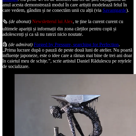
anul acesta demonstrează modul în care artiștii modelează felul în
care vedem, gândim și ne conectăm unii cu alții (via
Savantgarde
).
🗞️
(de abonat)
Newsletterul lui Alex
, te ține la curent curent cu
ultimele apariții și informații din zona cărților pentru copii și
adolescenți și ca să nu ratezi nicio noutate.
🗿
(de admirat)
Forged by Pressure, searching for Perfection
.
„Prima lucrare după o pauză de peste două luni de atelier. Nu poartă
influențe japoneze, este o idee care a rămas mai bine de trei ani doar
în caietul meu de schițe.”, scrie artistul Daniel Rădulescu pe rețelele
de socializare.