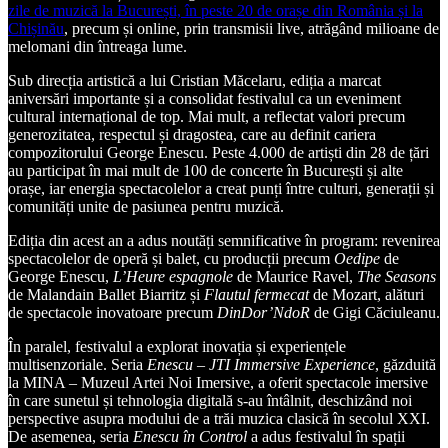
zile de muzică la București, în peste 20 de orașe din România și la
Chișinău
, precum și online, prin transmisii live, atrăgând milioane de
melomani din întreaga lume.
Sub direcția artistică a lui Cristian Măcelaru, ediția a marcat
aniversări importante și a consolidat festivalul ca un eveniment
cultural internațional de top. Mai mult, a reflectat valori precum
generozitatea, respectul și dragostea, care au definit cariera
compozitorului George Enescu. Peste 4.000 de artiști din 28 de țări
au participat în mai mult de 100 de concerte în București și alte
orașe, iar energia spectacolelor a creat punți între culturi, generații și
comunități unite de pasiunea pentru muzică.
Ediția din acest an a adus noutăți semnificative în program: revenirea
spectacolelor de operă și balet, cu producții precum
Oedipe
de
George Enescu,
L’Heure espagnole
de Maurice Ravel,
The Seasons
de Malandain Ballet Biarritz și
Flautul fermecat
de Mozart, alături
de spectacole inovatoare precum
DinDor’NdoR
de Gigi Căciuleanu.
În paralel, festivalul a explorat inovația și experiențele
multisenzoriale. Seria
Enescu – JTI Immersive Experience
, găzduită
la MINA – Muzeul Artei Noi Imersive, a oferit spectacole imersive
în care sunetul și tehnologia digitală s-au întâlnit, deschizând noi
perspective asupra modului de a trăi muzica clasică în secolul XXI.
De asemenea, seria
Enescu în Control
a adus festivalul în spații