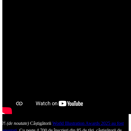
🃏
(de noutate)
Câștigătorii
World Illustration Awards 2025 au fost
anunțați
. Cu peste 4.700 de înscrieri din 85 de țări, câștigătorii de