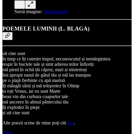
Sursă imagine:
OutSnapped
POEMELE LUMINII (L. BLAGA)
uit cine sunt
în timp ce îți cutreier trupul, necunoscutul și nemărginirea
respir în buclele tale și simt adierea teilor înfloriți
mă pierd în ochii tăi căprui, mari și misterioși
îmi apropii nasul de gâtul tău și mă las transpus
pe o plajă fierbinte cu apă marină
îți mângâi sânii și mă teleportez în Olimp
tu ești Venus, iar eu sunt Marte
beau vin din curbura coapselor tale
mă ancorez în abisul pântecului tău
îți explodez în piept
și uit cine sunt
Alte poezii scrise de mine poți citi
aici
.
Share