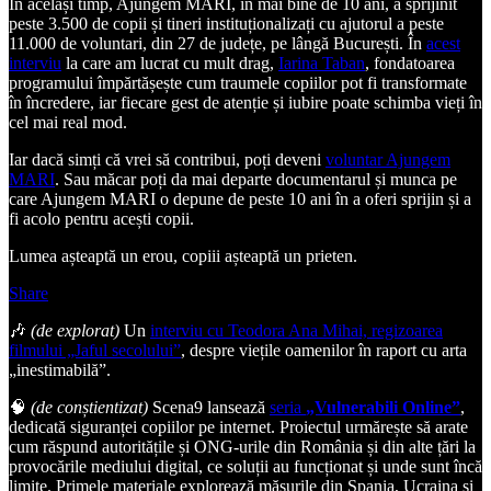
În același timp, Ajungem MARI, în mai bine de 10 ani, a sprijinit
peste 3.500 de copii și tineri instituționalizați cu ajutorul a peste
11.000 de voluntari, din 27 de județe, pe lângă București. În
acest
interviu
la care am lucrat cu mult drag,
Iarina Taban
, fondatoarea
programului împărtășește cum traumele copiilor pot fi transformate
în încredere, iar fiecare gest de atenție și iubire poate schimba vieți în
cel mai real mod.
Iar dacă simți că vrei să contribui, poți deveni
voluntar Ajungem
MARI
. Sau măcar poți da mai departe documentarul și munca pe
care Ajungem MARI o depune de peste 10 ani în a oferi sprijin și a
fi acolo pentru acești copii.
Lumea așteaptă un erou, copiii așteaptă un prieten.
Share
🎶
(de explorat)
Un
interviu cu Teodora Ana Mihai, regizoarea
filmului „Jaful secolului”
, despre viețile oamenilor în raport cu arta
„inestimabilă”.
🧠
(de conștientizat)
Scena9 lansează
seria
„Vulnerabili Online”
,
dedicată siguranței copiilor pe internet. Proiectul urmărește să arate
cum răspund autoritățile și ONG-urile din România și din alte țări la
provocările mediului digital, ce soluții au funcționat și unde sunt încă
limite. Primele materiale explorează măsurile din Spania, Ucraina și