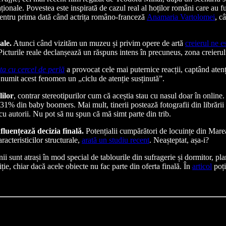
naționale. Povestea este inspirată de cazul real al hoților români care a
pentru prima dată când actrița româno-franceză
Anamaria Vartolomei
, c
ale.
Atunci când vizităm un muzeu și privim opere de artă
creierul ne e
 Picturile reale declanșează un răspuns intens în precuneus, zona creierulu
ta cu cercel de perlă
a provocat cele mai puternice reacții, captând atenț
u numit acest fenomen un „ciclu de atenție susținută”.
lilor
, contrar stereotipurilor cum că aceștia stau cu nasul doar în online.
% din baby boomers. Mai mult, tinerii postează fotografii din librării pe
 cu autorii. Nu pot să nu spun că mă simt parte din trib.
nfluențează decizia finală.
Potențialii cumpărători de locuințe din Marea 
acteristicilor structurale,
arată un studiu recent
. Neașteptat, așa-i?
 sunt atrași în mod special de tablourile din sufragerie și dormitor, plan
iție, chiar dacă acele obiecte nu fac parte din oferta finală. În
articol
poți