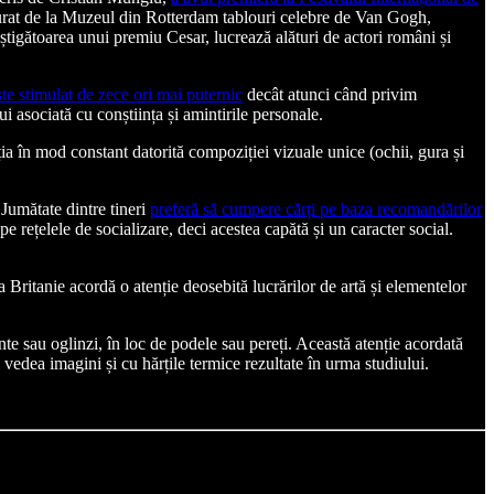
u furat de la Muzeul din Rotterdam tablouri celebre de Van Gogh,
âștigătoarea unui premiu Cesar, lucrează alături de actori români și
ste stimulat de zece ori mai puternic
decât atunci când privim
i asociată cu conștiința și amintirile personale.
ia în mod constant datorită compoziției vizuale unice (ochii, gura și
 Jumătate dintre tineri
preferă să cumpere cărți pe baza recomandărilor
 rețelele de socializare, deci acestea capătă și un caracter social.
Britanie acordă o atenție deosebită lucrărilor de artă și elementelor
te sau oglinzi, în loc de podele sau pereți. Această atenție acordată
 vedea imagini și cu hărțile termice rezultate în urma studiului.