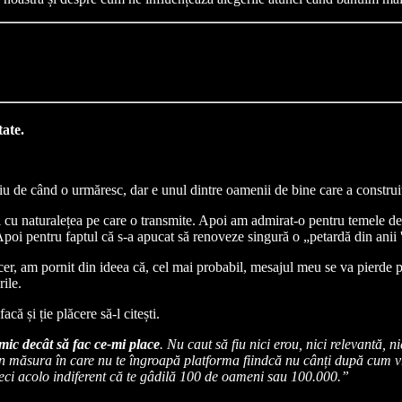
tate.
iu de când o urmăresc, dar e unul dintre oamenii de bine care a construit 
i cu naturalețea pe care o transmite. Apoi am admirat-o pentru temele de 
Apoi pentru faptul că s-a apucat să renoveze singură o „petardă din anii
er, am pornit din ideea că, cel mai probabil, mesajul meu se va pierde p
ile.
acă și ție plăcere să-l citești.
ic decât să fac ce-mi place
. Nu caut să fiu nici erou, nici relevantă, 
, în măsura în care nu te îngroapă platforma fiindcă nu cânți după cum v
ci acolo indiferent că te gâdilă 100 de oameni sau 100.000.”