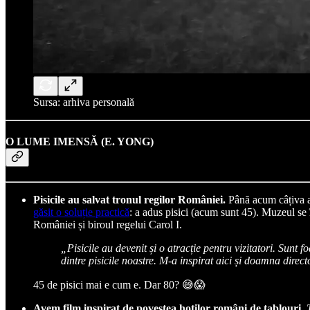
Sursa: arhiva personală
O LUME IMENSĂ (E. YONG)
Pisicile au salvat tronul regilor României.
Până acum câțiva an
găsit o soluție practică
: a adus pisici (acum sunt 45). Muzeul se 
României și biroul regelui Carol I.
„Pisicile au devenit și o atracție pentru vizitatori. Sunt 
dintre pisicile noastre. M-a inspirat aici și doamna dire
45 de pisici mai e cum e. Dar 80? 😅😱
Avem film inspirat de povestea hoților români de tablouri.