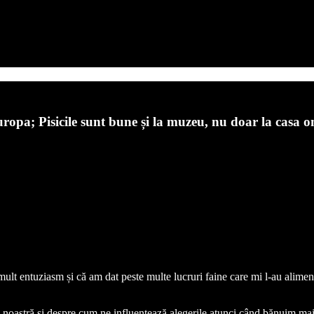
opa; Pisicile sunt bune și la muzeu, nu doar la casa o
mult entuziasm și că am dat peste multe lucruri faine care mi l-au aliment
iața noastră și despre cum ne influențează alegerile atunci când bănuim 