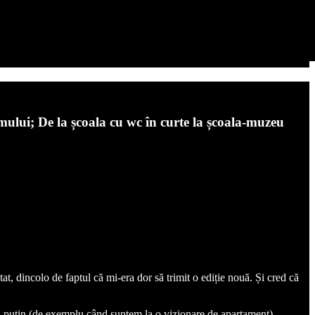
mului; De la școala cu wc în curte la școala-muzeu
at, dincolo de faptul că mi-era dor să trimit o ediție nouă. Și cred că
mai puțin (de exemplu când suntem la o vizionare de apartament).