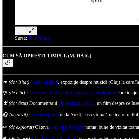
Sursa:
TotoPoetry
CUM SĂ OPREȘTI TIMPUL (M. HAIG)
🎺
(de vizitat)
Music Gallery
, expoziție despre muzică (Cluj) la care în
📖
(de citit)
13 cărți ale unor scriitori români contemporani
care te ajut
🎥 (de văzut)
Documentarul
Queendom (2023)
, un film despre ce îns
🎧
(de auzit)
Poezii pe pâine
de la Auzit, casa virtuală de teatru radio
👀
(de explorat)
Câteva
obiective turistice
numa’ bune de vizitat toamn
🔉
(de folosit)
30.000 de efecte sonore
pe care le puteți căuta, mixa ș