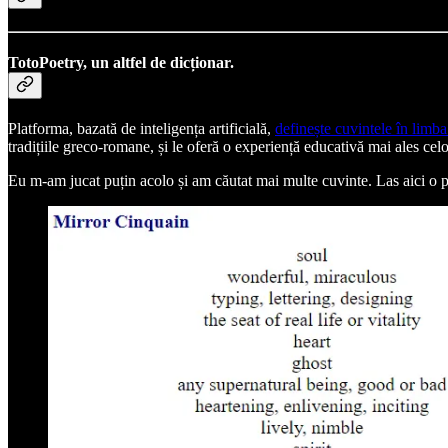
TotoPoetry, un altfel de dicționar.
Platforma, bazată de inteligența artificială,
definește cuvintele în limba
tradițiile greco-romane, și le oferă o experiență educativă mai ales cel
Eu m-am jucat puțin acolo și am căutat mai multe cuvinte. Las aici o 