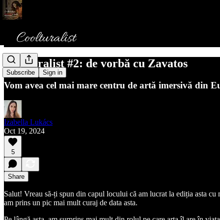
Coolturalist #2: de vorbă cu Zavatos
Subscribe
Sign in
Vom avea cel mai mare centru de artă imersivă din Eur
Izabella Lukács
Oct 19, 2024
5
Share
Salut! Vreau să-ți spun din capul locului că am lucrat la ediția asta cu 
am prins un pic mai mult curaj de data asta.
Pe lângă asta, am surprins mai mult din rolul pe care arta îl are în v