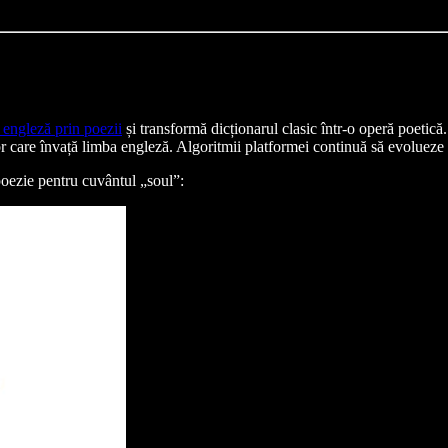
 engleză prin poezii
și transformă dicționarul clasic într-o operă poetică
or care învață limba engleză. Algoritmii platformei continuă să evolueze 
poezie pentru cuvântul „soul”: