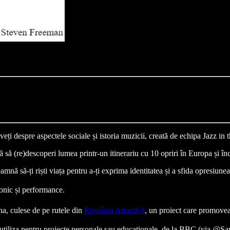
veți despre aspectele sociale și istoria muzicii, creată de echipa Jazz in
ă să (re)descoperi lumea printr-un itinerariu cu 10 opriri în Europa și înc
eamnă să-ți riști viața pentru a-ți exprima identitatea și a sfida opresiu
fonic și performance.
a, culese de pe rutele din
România Atractivă
, un proiect care promovea
i utiliza pentru proiecte personale sau educaționale, de la BBC (via @Sa