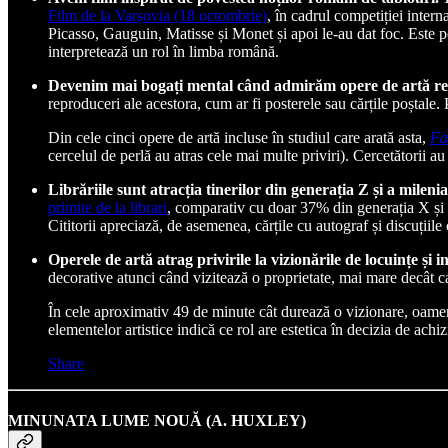
Film de la Varșovia (18 octombrie)
, în cadrul competiției inter
Picasso, Gauguin, Matisse și Monet și apoi le-au dat foc. Este 
interpretează un rol în limba română.
Devenim mai bogați mental când admirăm opere de artă re
reproduceri ale acestora, cum ar fi posterele sau cărțile poștale.
Din cele cinci opere de artă incluse în studiul care arată asta,
Fa
cercelul de perlă au atras cele mai multe priviri). Cercetătorii a
Librăriile sunt atracția tinerilor din generația Z și a milenia
primite de la librari
, comparativ cu doar 37% din generația X și 31
Cititorii apreciază, de asemenea, cărțile cu autograf și discuțiile
Operele de artă atrag privirile la vizionările de locuințe și i
decorative atunci când vizitează o proprietate, mai mare decât car
În cele aproximativ 49 de minute cât durează o vizionare, oamenii
elementelor artistice indică ce rol are estetica în decizia de achiz
Share
MINUNATA LUME NOUĂ (A. HUXLEY)