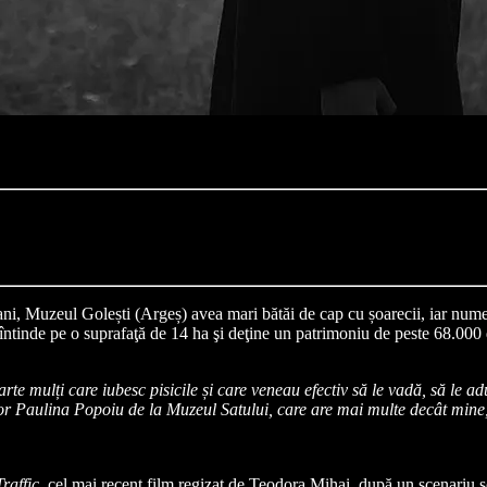
i, Muzeul Golești (Argeș) avea mari bătăi de cap cu șoarecii, iar nume
întinde pe o suprafaţă de 14 ha şi deţine un patrimoniu de peste 68.000 d
foarte mulți care iubesc pisicile și care veneau efectiv să le vadă, să le 
ctor Paulina Popoiu de la Muzeul Satului, care are mai multe decât mine
Traffic
, cel mai recent film regizat de Teodora Mihai, după un scenariu 