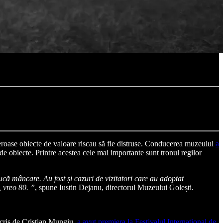
roase obiecte de valoare riscau să fie distruse. Conducerea muzeului
a
e obiecte. Printre acestea cele mai importante sunt tronul regilor
aducă mâncare. Au fost și cazuri de vizitatori care au adoptat
, vreo 80. ”
, spune Iustin Dejanu, directorul Muzeului Golești.
scris de Cristian Mungiu,
a avut premiera la Festivalul Internațional de