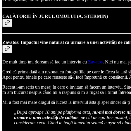
CĂLĂTORIE ÎN JURUL OMULUI (A. STERMIN)
Zavatos: Impactul vine natural ca urmare a unei activități de cali
De mult timp îmi doream să fac un interviu cu
Zavatos
. Nici nu mai șt
Cred că prima dată am rezonat cu fotografiile pe care le făcea la țară ș
Apoi pentru binele pe care reușește să-l facă împreună cu consătenii. 
Recent i-am scris un mesaj în care o invitam să facem un interviu. Sinc
m-am bucurat nespus când mi-a răspuns și m-a rugat să-i trimit întrebăr
Mi-a fost mai mare dragul să lucrez la interviul ăsta și sper sincer să-ți f
„După aproape 10 ani pe platforma asta,
nu-mi mai doresc nim
urmare a unei activități de calitate
, pe cât de ego-free posibil
consideram ceva. Când te bagă lumea în seamă e ușor să alune