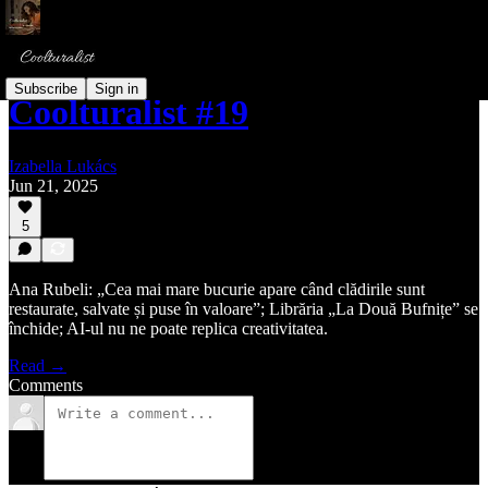
Subscribe
Sign in
Coolturalist #19
Izabella Lukács
Jun 21, 2025
5
Ana Rubeli: „Cea mai mare bucurie apare când clădirile sunt
restaurate, salvate și puse în valoare”; Librăria „La Două Bufnițe” se
închide; AI-ul nu ne poate replica creativitatea.
Read →
Comments